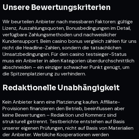
Unsere Bewertungskriterien
Wir beurteilen Anbieter nach messbaren Faktoren: gültige
Lizenz, Auszahlungsquoten, Bonusbedingungen im Detail,
verfügbare Zahlungsmethoden und nachweislicher
Kundensupport. Beim casino bonus vergleich zählen für uns
nicht die Headline-Zahlen, sondern die tatsächlichen
Umsatzbedingungen. Für den casino testsieger-Status
muss ein Anbieter in allen Kategorien überdurchschnittlich
abschneiden – ein einziger schwacher Punkt genügt, um
die Spitzenplatzierung zu verhindern.
Redaktionelle Unabhängigkeit
Kein Anbieter kann eine Platzierung kaufen. Affiliate-
Provisionen finanzieren den Betrieb, beeinflussen aber
keine Bewertungen – Redaktion und Kommerz sind
strukturell getrennt. Testberichte entstehen auf Basis
unserer eigenen Prüfungen, nicht auf Basis von Materialien
der Anbieter. Werbliche Kooperationen werden