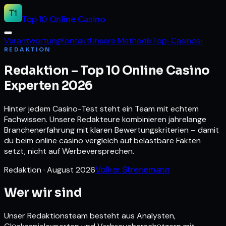
Top 10 Online Casino
Verantwortung
Kontakt
Unsere Methodik
Top-Casinos
›
REDAKTION
Redaktion – Top 10 Online Casino
Experten 2026
Hinter jedem Casino-Test steht ein Team mit echtem
Fachwissen. Unsere Redakteure kombinieren jahrelange
Branchenerfahrung mit klaren Bewertungskriterien – damit
du beim online casino vergleich auf belastbare Fakten
setzt, nicht auf Werbeversprechen.
Redaktion
·
August 2026
Volker Strenemann
Wer wir sind
Unser Redaktionsteam besteht aus Analysten,